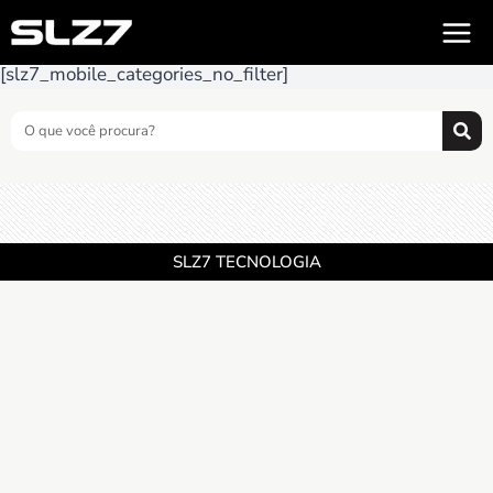
[slz7_mobile_categories_no_filter]
SLZ7 TECNOLOGIA
CNPJ 17.810.124.0001-35