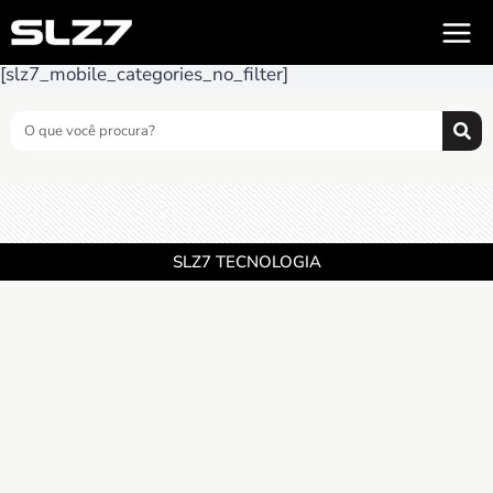
[slz7_mobile_categories_no_filter]
SLZ7 TECNOLOGIA
CNPJ 17.810.124.0001-35