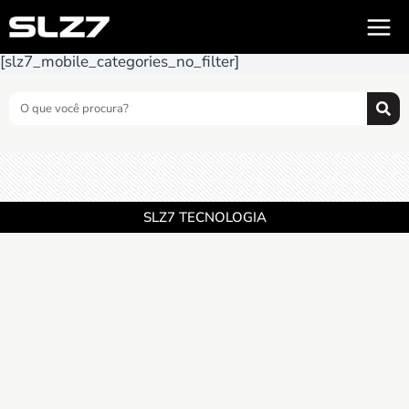
[slz7_mobile_categories_no_filter]
SLZ7 TECNOLOGIA
CNPJ 17.810.124.0001-35