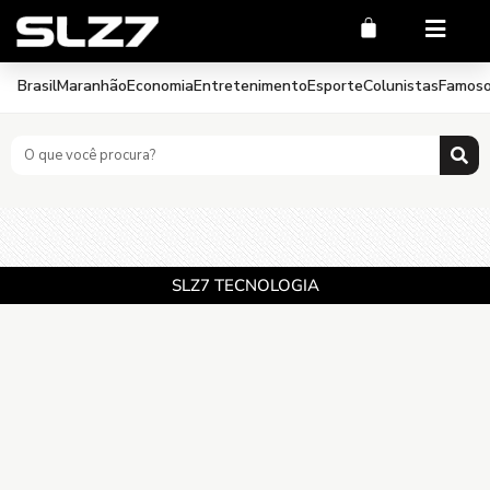
Brasil
Maranhão
Economia
Entretenimento
Esporte
Colunistas
Famos
SLZ7 TECNOLOGIA
CNPJ 17.810.124.0001-35