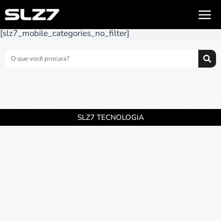
[slz7_mobile_categories_no_filter]
SLZ7 TECNOLOGIA
CNPJ 17.810.124.0001-35