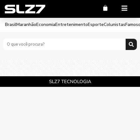
Brasil
Maranhão
Economia
Entretenimento
Esporte
Colunistas
Famos
SLZ7 TECNOLOGIA
CNPJ 17.810.124.0001-35