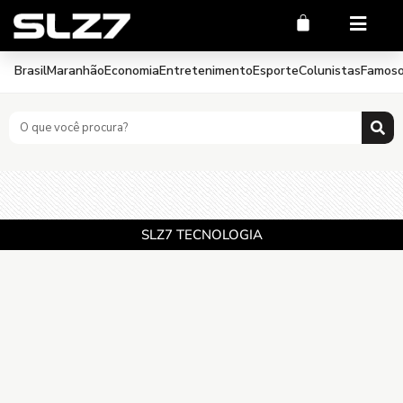
Brasil
Maranhão
Economia
Entretenimento
Esporte
Colunistas
Famos
SLZ7 TECNOLOGIA
CNPJ 17.810.124.0001-35