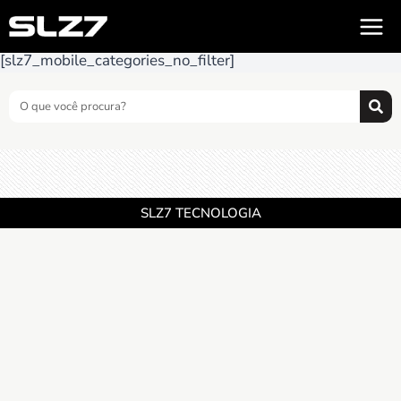
[slz7_mobile_categories_no_filter]
SLZ7 TECNOLOGIA
CNPJ 17.810.124.0001-35